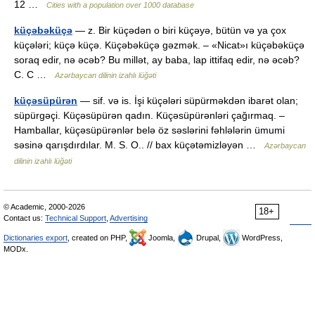
12 …
Cities with a population over 1000 database
küçəbəküçə
— z. Bir küçədən o biri küçəyə, bütün və ya çox
küçələri; küçə küçə. Küçəbəküçə gəzmək. – «Nicat»ı küçəbəküçə
soraq edir, nə əcəb? Bu millət, ay baba, lap ittifaq edir, nə əcəb?
C. C …
Azərbaycan dilinin izahlı lüğəti
küçəsüpürən
— sif. və is. İşi küçələri süpürməkdən ibarət olan;
süpürgəçi. Küçəsüpürən qadın. Küçəsüpürənləri çağırmaq. –
Hamballar, küçəsüpürənlər belə öz səslərini fəhlələrin ümumi
səsinə qarışdırdılar. M. S. O.. // bax küçətəmizləyən …
Azərbaycan
dilinin izahlı lüğəti
© Academic, 2000-2026
18+
Contact us:
Technical Support
,
Advertising
Dictionaries export
, created on PHP,
Joomla,
Drupal,
WordPress,
MODx.