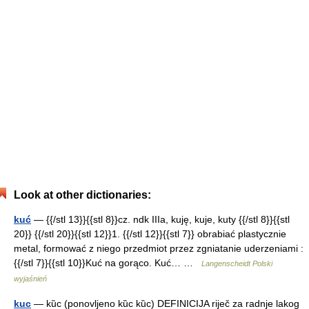
Look at other dictionaries:
kuć
— {{/stl 13}}{{stl 8}}cz. ndk IIIa, kuję, kuje, kuty {{/stl 8}}{{stl
20}} {{/stl 20}}{{stl 12}}1. {{/stl 12}}{{stl 7}} obrabiać plastycznie
metal, formować z niego przedmiot przez zgniatanie uderzeniami :
{{/stl 7}}{{stl 10}}Kuć na gorąco. Kuć… …
Langenscheidt Polski
wyjaśnień
kuc
— kȕc (ponovljeno kȕc kȕc) DEFINICIJA riječ za radnje lakog