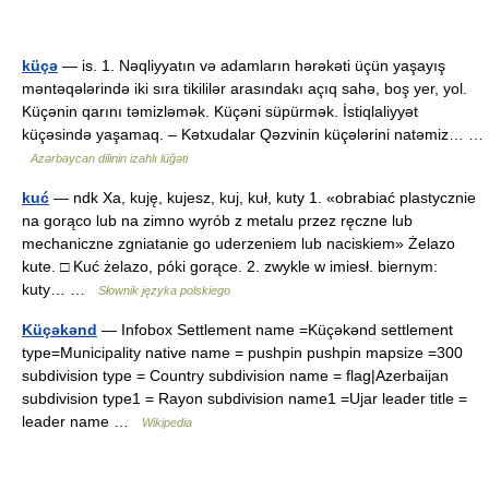
küçə
— is. 1. Nəqliyyatın və adamların hərəkəti üçün yaşayış
məntəqələrində iki sıra tikililər arasındakı açıq sahə, boş yer, yol.
Küçənin qarını təmizləmək. Küçəni süpürmək. İstiqlaliyyət
küçəsində yaşamaq. – Kətxudalar Qəzvinin küçələrini natəmiz… …
Azərbaycan dilinin izahlı lüğəti
kuć
— ndk Xa, kuję, kujesz, kuj, kuł, kuty 1. «obrabiać plastycznie
na gorąco lub na zimno wyrób z metalu przez ręczne lub
mechaniczne zgniatanie go uderzeniem lub naciskiem» Żelazo
kute. □ Kuć żelazo, póki gorące. 2. zwykle w imiesł. biernym:
kuty… …
Słownik języka polskiego
Küçəkənd
— Infobox Settlement name =Küçəkənd settlement
type=Municipality native name = pushpin pushpin mapsize =300
subdivision type = Country subdivision name = flag|Azerbaijan
subdivision type1 = Rayon subdivision name1 =Ujar leader title =
leader name …
Wikipedia