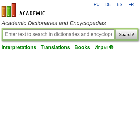
RU
DE
ES
FR
en-academic.com
Academic Dictionaries and Encyclopedias
Search!
Interpretations
Translations
Books
Игры ⚽