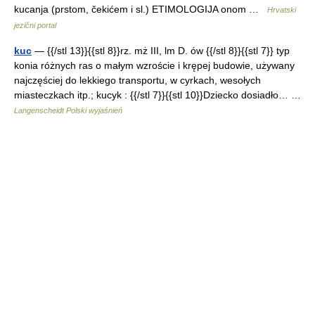
kucanja (prstom, čekićem i sl.) ETIMOLOGIJA onom …
Hrvatski
jezični portal
kuc
— {{/stl 13}}{{stl 8}}rz. mż III, lm D. ów {{/stl 8}}{{stl 7}} typ
konia różnych ras o małym wzroście i krępej budowie, używany
najczęściej do lekkiego transportu, w cyrkach, wesołych
miasteczkach itp.; kucyk : {{/stl 7}}{{stl 10}}Dziecko dosiadło… …
Langenscheidt Polski wyjaśnień