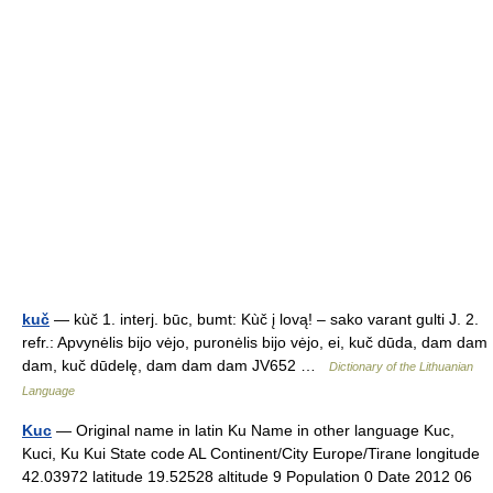
kuč
— kùč 1. interj. būc, bumt: Kùč į lovą! – sako varant gulti J. 2.
refr.: Apvynėlis bijo vėjo, puronėlis bijo vėjo, ei, kuč dūda, dam dam
dam, kuč dūdelę, dam dam dam JV652 …
Dictionary of the Lithuanian
Language
Kuc
— Original name in latin Ku Name in other language Kuc,
Kuci, Ku Kui State code AL Continent/City Europe/Tirane longitude
42.03972 latitude 19.52528 altitude 9 Population 0 Date 2012 06