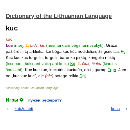
Dictionary of the Lithuanian Language
kuc
kuc
kùc
interj.
1.
bidz, kic
(nesmarkiam bėgimui nusakyti):
Gražu
pažiūrėti į tą arkliuką, kai bėga kùc kùc nedideliais žingsneliais
Pg
.
Kuc kuc kuc turgelin, turgelin baronkų pirktų, kringelių rinktų
(kicenant, šokinant vaiką ant kelių)
Kp
.
2.
čiuk, čiuku
(kiaules
šaukiant):
Kuc kuc kuc, kuciutės, kuciutės, eikit į gurbą!
Trgn
.
Jom
ne „kuc kuc kuc“, aje
(ale)
botago reikia
Dgl
.
Dictionary of the Lithuanian Language
.
Игры ⚽
Нужен реферат?
kubždinėti
kuca